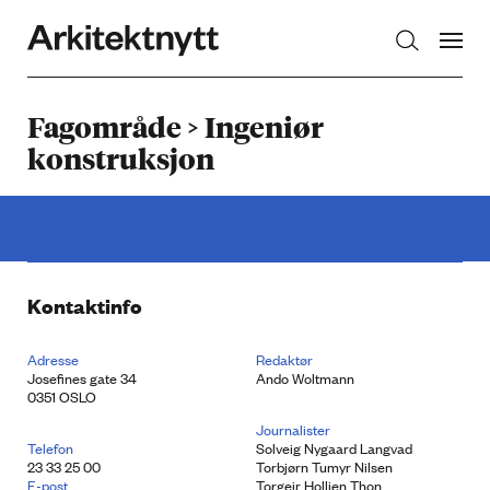
Arkitektnytt
Fagområde > Ingeniør
konstruksjon
Kontaktinfo
Adresse
Redaktør
Josefines gate 34
Ando Woltmann
0351 OSLO
Journalister
Telefon
Solveig Nygaard Langvad
23 33 25 00
Torbjørn Tumyr Nilsen
E-post
Torgeir Holljen Thon