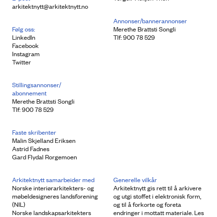
arkitektnytt@arkitektnytt.no
Annonser/bannerannonser
Følg oss:
Merethe Brattsti Songli
LinkedIn
Tlf: 900 78 529
Facebook
Instagram
Twitter
Stillingsannonser/
abonnement
Merethe Brattsti Songli
Tlf: 900 78 529
Faste skribenter
Malin Skjelland Eriksen
Astrid Fadnes
Gard Flydal Rorgemoen
Arkitektnytt samarbeider med
Generelle vilkår
Norske interiørarkitekters- og
Arkitektnytt gis rett til å arkivere
møbeldesigneres landsforening
og utgi stoffet i elektronisk form,
(NIL)
og til å forkorte og foreta
Norske landskapsarkitekters
endringer i mottatt materiale. Les