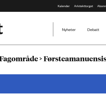
Kalender
Arkitekttorget
Abonn
Meny
Nyheter
Debatt
Fagområde > Førsteamanuensi