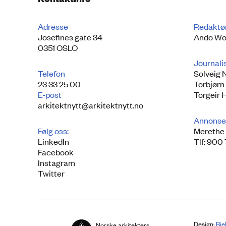
Adresse
Redaktø
Josefines gate 34
Ando Wo
0351 OSLO
Journali
Telefon
Solveig 
23 33 25 00
Torbjørn
E-post
Torgeir 
arkitektnytt@arkitektnytt.no
Annonse
Følg oss:
Merethe 
LinkedIn
Tlf: 900
Facebook
Instagram
Twitter
Design:
Bie
Norske arkitekters