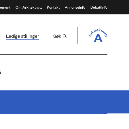
ement
Om Arkitektnytt
Kontakt
Annonseinfo
Debattinfo
Ledige stillinger
Søk
s