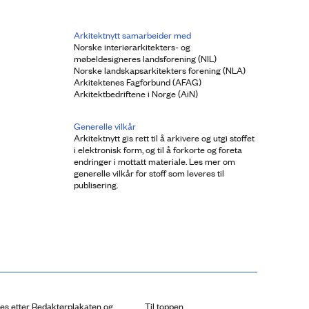
Arkitektnytt samarbeider med
Norske interiørarkitekters- og
møbeldesigneres landsforening (NIL)
Norske landskapsarkitekters forening (NLA)
Arkitektenes Fagforbund (AFAG)
Arkitektbedriftene i Norge (AiN)
Generelle vilkår
Arkitektnytt gis rett til å arkivere og utgi stoffet
i elektronisk form, og til å forkorte og foreta
endringer i mottatt materiale. Les mer om
generelle vilkår for stoff som leveres til
publisering.
res etter Redaktørplakaten og
Til toppen