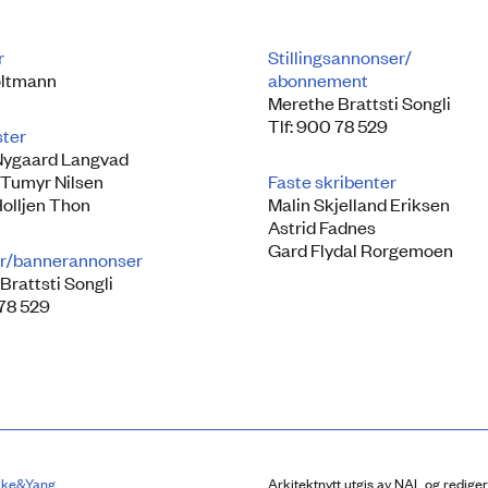
r
Stillingsannonser/
ltmann
abonnement
Merethe Brattsti Songli
Tlf: 900 78 529
ster
Nygaard Langvad
 Tumyr Nilsen
Faste skribenter
Holljen Thon
Malin Skjelland Eriksen
Astrid Fadnes
Gard Flydal Rorgemoen
r/bannerannonser
Brattsti Songli
 78 529
lke&Yang
Arkitektnytt utgis av NAL og redige