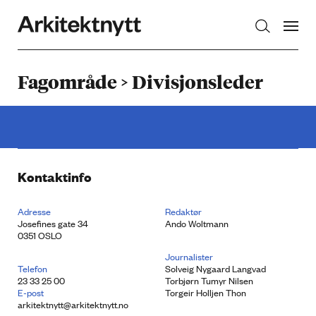
Arkitektnytt
Fagområde > Divisjonsleder
Kontaktinfo
Adresse
Redaktør
Josefines gate 34
Ando Woltmann
0351 OSLO
Journalister
Telefon
Solveig Nygaard Langvad
23 33 25 00
Torbjørn Tumyr Nilsen
E-post
Torgeir Holljen Thon
arkitektnytt@arkitektnytt.no