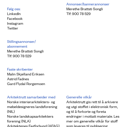
Annonser/bannerannonser
Følg oss:
Merethe Brattsti Songli
LinkedIn
Tlf: 900 78 529
Facebook
Instagram
Twitter
Stillingsannonser/
abonnement
Merethe Brattsti Songli
Tlf: 900 78 529
Faste skribenter
Malin Skjelland Eriksen
Astrid Fadnes
Gard Flydal Rorgemoen
Arkitektnytt samarbeider med
Generelle vilkår
Norske interiørarkitekters- og
Arkitektnytt gis rett til å arkivere
møbeldesigneres landsforening
og utgi stoffet i elektronisk form,
(NIL)
og til å forkorte og foreta
Norske landskapsarkitekters
endringer i mottatt materiale. Les
forening (NLA)
mer om generelle vilkår for stoff
Arkitektenes Fagforbund (AFAG)
som leveres til publisering.