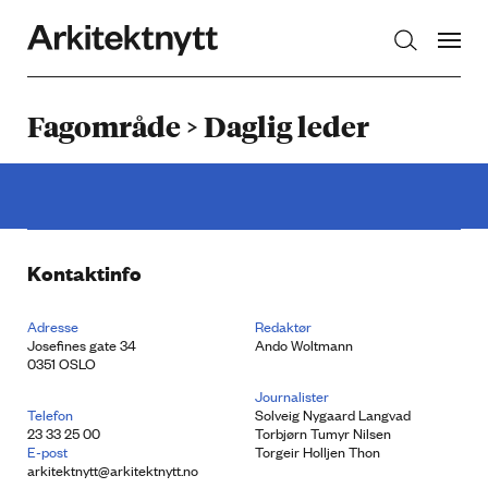
Arkitektnytt
Fagområde > Daglig leder
Kontaktinfo
Adresse
Redaktør
Josefines gate 34
Ando Woltmann
0351 OSLO
Journalister
Telefon
Solveig Nygaard Langvad
23 33 25 00
Torbjørn Tumyr Nilsen
E-post
Torgeir Holljen Thon
arkitektnytt@arkitektnytt.no