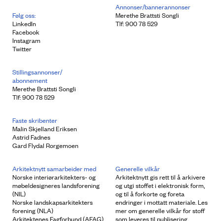
Annonser/bannerannonser
Følg oss:
Merethe Brattsti Songli
LinkedIn
Tlf: 900 78 529
Facebook
Instagram
Twitter
Stillingsannonser/
abonnement
Merethe Brattsti Songli
Tlf: 900 78 529
Faste skribenter
Malin Skjelland Eriksen
Astrid Fadnes
Gard Flydal Rorgemoen
Arkitektnytt samarbeider med
Generelle vilkår
Norske interiørarkitekters- og
Arkitektnytt gis rett til å arkivere
møbeldesigneres landsforening
og utgi stoffet i elektronisk form,
(NIL)
og til å forkorte og foreta
Norske landskapsarkitekters
endringer i mottatt materiale. Les
forening (NLA)
mer om generelle vilkår for stoff
Arkitektenes Fagforbund (AFAG)
som leveres til publisering.