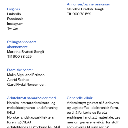
Annonser/bannerannonser
Følg oss:
Merethe Brattsti Songli
LinkedIn
Tlf: 900 78 529
Facebook
Instagram
Twitter
Stillingsannonser/
abonnement
Merethe Brattsti Songli
Tlf: 900 78 529
Faste skribenter
Malin Skjelland Eriksen
Astrid Fadnes
Gard Flydal Rorgemoen
Arkitektnytt samarbeider med
Generelle vilkår
Norske interiørarkitekters- og
Arkitektnytt gis rett til å arkivere
møbeldesigneres landsforening
og utgi stoffet i elektronisk form,
(NIL)
og til å forkorte og foreta
Norske landskapsarkitekters
endringer i mottatt materiale. Les
forening (NLA)
mer om generelle vilkår for stoff
Arkitektenes Fagforbund (AFAG)
som leveres til publisering.