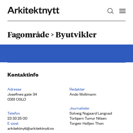
Arkitektnytt
Fagområde > Byutvikler
Kontaktinfo
Adresse
Redaktør
Josefines gate 34
Ando Woltmann
0351 OSLO
Journalister
Telefon
Solveig Nygaard Langvad
23 33 25 00
Torbjørn Tumyr Nilsen
E-post
Torgeir Holljen Thon
arkitektnytt@arkitektnytt.no