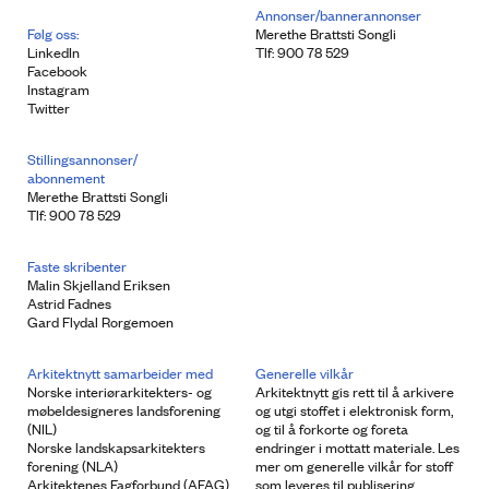
Annonser/bannerannonser
Følg oss:
Merethe Brattsti Songli
LinkedIn
Tlf: 900 78 529
Facebook
Instagram
Twitter
Stillingsannonser/
abonnement
Merethe Brattsti Songli
Tlf: 900 78 529
Faste skribenter
Malin Skjelland Eriksen
Astrid Fadnes
Gard Flydal Rorgemoen
Arkitektnytt samarbeider med
Generelle vilkår
Norske interiørarkitekters- og
Arkitektnytt gis rett til å arkivere
møbeldesigneres landsforening
og utgi stoffet i elektronisk form,
(NIL)
og til å forkorte og foreta
Norske landskapsarkitekters
endringer i mottatt materiale. Les
forening (NLA)
mer om generelle vilkår for stoff
Arkitektenes Fagforbund (AFAG)
som leveres til publisering.