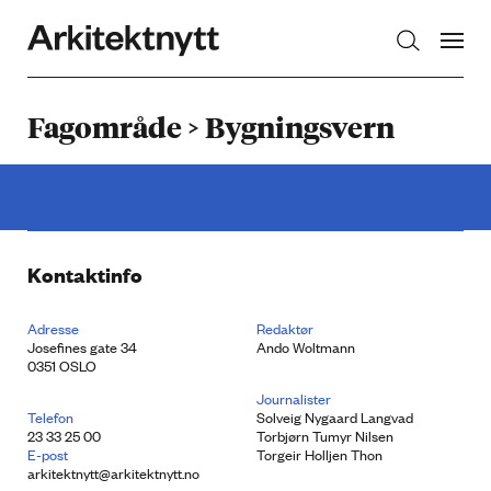
Arkitektnytt
Fagområde > Bygningsvern
Kontaktinfo
Adresse
Redaktør
Josefines gate 34
Ando Woltmann
0351 OSLO
Journalister
Telefon
Solveig Nygaard Langvad
23 33 25 00
Torbjørn Tumyr Nilsen
E-post
Torgeir Holljen Thon
arkitektnytt@arkitektnytt.no