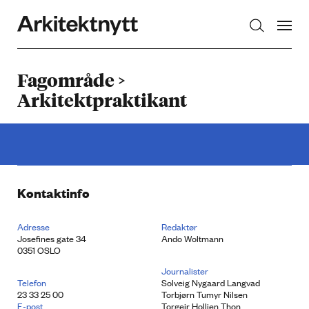
Arkitektnytt
Fagområde >
Arkitektpraktikant
Kontaktinfo
Adresse
Redaktør
Josefines gate 34
Ando Woltmann
0351 OSLO
Journalister
Telefon
Solveig Nygaard Langvad
23 33 25 00
Torbjørn Tumyr Nilsen
E-post
Torgeir Holljen Thon