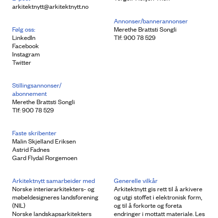
arkitektnytt@arkitektnytt.no
Annonser/bannerannonser
Følg oss:
Merethe Brattsti Songli
LinkedIn
Tlf: 900 78 529
Facebook
Instagram
Twitter
Stillingsannonser/
abonnement
Merethe Brattsti Songli
Tlf: 900 78 529
Faste skribenter
Malin Skjelland Eriksen
Astrid Fadnes
Gard Flydal Rorgemoen
Arkitektnytt samarbeider med
Generelle vilkår
Norske interiørarkitekters- og
Arkitektnytt gis rett til å arkivere
møbeldesigneres landsforening
og utgi stoffet i elektronisk form,
(NIL)
og til å forkorte og foreta
Norske landskapsarkitekters
endringer i mottatt materiale. Les