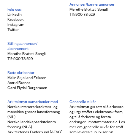
Annonser/bannerannonser
Følg oss:
Merethe Brattsti Songli
LinkedIn
Tlf: 900 78 529
Facebook
Instagram
Twitter
Stillingsannonser/
abonnement
Merethe Brattsti Songli
Tlf: 900 78 529
Faste skribenter
Malin Skjelland Eriksen
Astrid Fadnes
Gard Flydal Rorgemoen
Arkitektnytt samarbeider med
Generelle vilkår
Norske interiørarkitekters- og
Arkitektnytt gis rett til å arkivere
møbeldesigneres landsforening
og utgi stoffet i elektronisk form,
(NIL)
og til å forkorte og foreta
Norske landskapsarkitekters
endringer i mottatt materiale. Les
forening (NLA)
mer om generelle vilkår for stoff
Arkitektenes Fagforbund (AFAG)
som leveres til publisering.