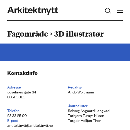
Arkitektnytt
Fagområde > 3D illustratør
Kontaktinfo
Adresse
Redaktør
Josefines gate 34
Ando Woltmann
0351 OSLO
Journalister
Telefon
Solveig Nygaard Langvad
23 33 25 00
Torbjørn Tumyr Nilsen
E-post
Torgeir Holljen Thon
arkitektnytt@arkitektnytt.no