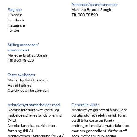
Annonser/bannerannonser
Følg oss:
Merethe Brattsti Songli
LinkedIn
Tlf: 900 78 529
Facebook
Instagram
Twitter
Stillingsannonser/
abonnement
Merethe Brattsti Songli
Tlf: 900 78 529
Faste skribenter
Malin Skjelland Eriksen
Astrid Fadnes
Gard Flydal Rorgemoen
Arkitektnytt samarbeider med
Generelle vilkår
Norske interiørarkitekters- og
Arkitektnytt gis rett til å arkivere
møbeldesigneres landsforening
og utgi stoffet i elektronisk form,
(NIL)
og til å forkorte og foreta
Norske landskapsarkitekters
endringer i mottatt materiale. Les
forening (NLA)
mer om generelle vilkår for stoff
Arkitektenes Fagforbund (AFAG)
som leveres til publisering.