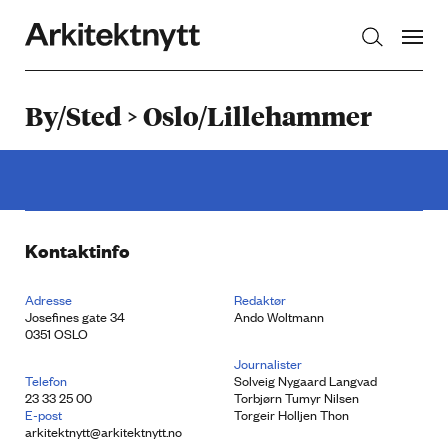
Arkitektnytt
By/Sted > Oslo/Lillehammer
Kontaktinfo
Adresse
Redaktør
Josefines gate 34
Ando Woltmann
0351 OSLO
Journalister
Telefon
Solveig Nygaard Langvad
23 33 25 00
Torbjørn Tumyr Nilsen
E-post
Torgeir Holljen Thon
arkitektnytt@arkitektnytt.no