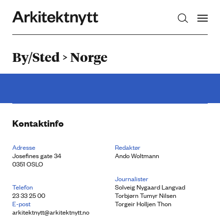
Arkitektnytt
By/Sted > Norge
Kontaktinfo
Adresse
Redaktør
Josefines gate 34
Ando Woltmann
0351 OSLO
Journalister
Telefon
Solveig Nygaard Langvad
23 33 25 00
Torbjørn Tumyr Nilsen
E-post
Torgeir Holljen Thon
arkitektnytt@arkitektnytt.no