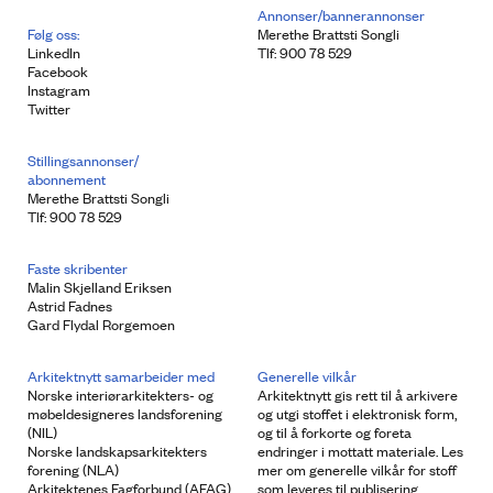
Annonser/bannerannonser
Følg oss:
Merethe Brattsti Songli
LinkedIn
Tlf: 900 78 529
Facebook
Instagram
Twitter
Stillingsannonser/
abonnement
Merethe Brattsti Songli
Tlf: 900 78 529
Faste skribenter
Malin Skjelland Eriksen
Astrid Fadnes
Gard Flydal Rorgemoen
Arkitektnytt samarbeider med
Generelle vilkår
Norske interiørarkitekters- og
Arkitektnytt gis rett til å arkivere
møbeldesigneres landsforening
og utgi stoffet i elektronisk form,
(NIL)
og til å forkorte og foreta
Norske landskapsarkitekters
endringer i mottatt materiale. Les
forening (NLA)
mer om generelle vilkår for stoff
Arkitektenes Fagforbund (AFAG)
som leveres til publisering.