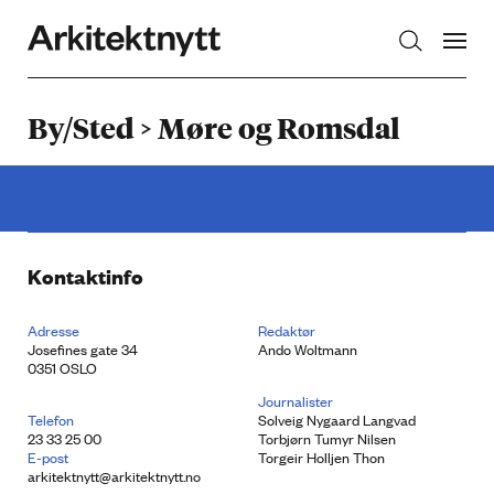
Arkitektnytt
By/Sted > Møre og Romsdal
Kontaktinfo
Adresse
Redaktør
Josefines gate 34
Ando Woltmann
0351 OSLO
Journalister
Telefon
Solveig Nygaard Langvad
23 33 25 00
Torbjørn Tumyr Nilsen
E-post
Torgeir Holljen Thon
arkitektnytt@arkitektnytt.no