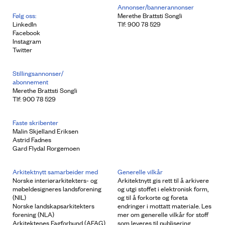
Annonser/bannerannonser
Følg oss:
Merethe Brattsti Songli
LinkedIn
Tlf: 900 78 529
Facebook
Instagram
Twitter
Stillingsannonser/
abonnement
Merethe Brattsti Songli
Tlf: 900 78 529
Faste skribenter
Malin Skjelland Eriksen
Astrid Fadnes
Gard Flydal Rorgemoen
Arkitektnytt samarbeider med
Generelle vilkår
Norske interiørarkitekters- og
Arkitektnytt gis rett til å arkivere
møbeldesigneres landsforening
og utgi stoffet i elektronisk form,
(NIL)
og til å forkorte og foreta
Norske landskapsarkitekters
endringer i mottatt materiale. Les
forening (NLA)
mer om generelle vilkår for stoff
Arkitektenes Fagforbund (AFAG)
som leveres til publisering.