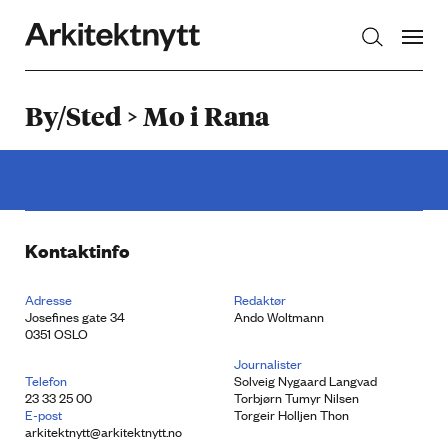
Arkitektnytt
By/Sted > Mo i Rana
Kontaktinfo
Adresse
Redaktør
Josefines gate 34
Ando Woltmann
0351 OSLO
Journalister
Telefon
Solveig Nygaard Langvad
23 33 25 00
Torbjørn Tumyr Nilsen
E-post
Torgeir Holljen Thon
arkitektnytt@arkitektnytt.no