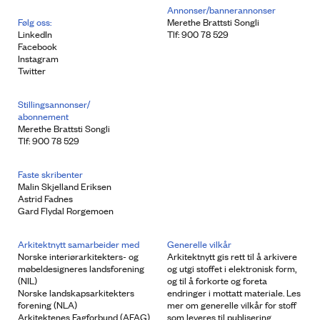
Annonser/bannerannonser
Følg oss:
Merethe Brattsti Songli
LinkedIn
Tlf: 900 78 529
Facebook
Instagram
Twitter
Stillingsannonser/
abonnement
Merethe Brattsti Songli
Tlf: 900 78 529
Faste skribenter
Malin Skjelland Eriksen
Astrid Fadnes
Gard Flydal Rorgemoen
Arkitektnytt samarbeider med
Generelle vilkår
Norske interiørarkitekters- og
Arkitektnytt gis rett til å arkivere
møbeldesigneres landsforening
og utgi stoffet i elektronisk form,
(NIL)
og til å forkorte og foreta
Norske landskapsarkitekters
endringer i mottatt materiale. Les
forening (NLA)
mer om generelle vilkår for stoff
Arkitektenes Fagforbund (AFAG)
som leveres til publisering.