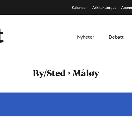
Kalender
Arkitekttorget
Abonn
Meny
Nyheter
Debatt
By/Sted > Måløy