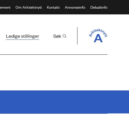
ement
Om Arkitektnytt
Kontakt
Annonseinfo
Debattinfo
Ledige stillinger
Søk