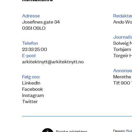
Adresse
Redaktø
Josefines gate 34
Ando Wo
0351 OSLO
Journali
Telefon
Solveig 
23 33 25 00
Torbjørn
E-post
Torgeir 
arkitektnytt@arkitektnytt.no
Annonse
Følg oss:
Merethe 
LinkedIn
Tlf: 900
Facebook
Instagram
Twitter
Design:
Bie
Norske arkitekters