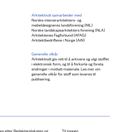
Arkitektnytt samarbeider med
Norske interiørarkitekters- og
møbeldesigneres landsforening (NIL)
Norske landskapsarkitekters forening (NLA)
Arkitektenes Fagforbund (AFAG)
Arkitektbedriftene i Norge (AiN)
Generelle vilkår
Arkitektnytt gis rett til å arkivere og utgi stoffet
i elektronisk form, og til å forkorte og foreta
endringer i mottatt materiale. Les mer om
generelle vilkår for stoff som leveres til
publisering.
res etter Redaktørplakaten og
Til toppen