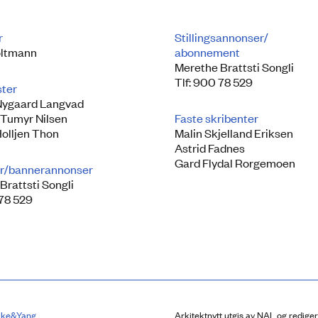
r
Stillingsannonser/
ltmann
abonnement
Merethe Brattsti Songli
Tlf: 900 78 529
ster
Nygaard Langvad
 Tumyr Nilsen
Faste skribenter
Holljen Thon
Malin Skjelland Eriksen
Astrid Fadnes
Gard Flydal Rorgemoen
r/bannerannonser
Brattsti Songli
 78 529
lke&Yang
Arkitektnytt utgis av NAL og redige