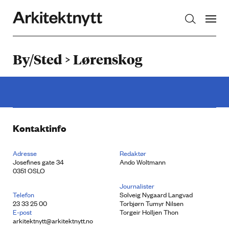
Arkitektnytt
By/Sted > Lørenskog
Kontaktinfo
Adresse
Redaktør
Josefines gate 34
Ando Woltmann
0351 OSLO
Journalister
Telefon
Solveig Nygaard Langvad
23 33 25 00
Torbjørn Tumyr Nilsen
E-post
Torgeir Holljen Thon
arkitektnytt@arkitektnytt.no