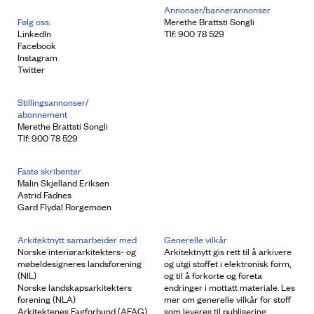
Annonser/bannerannonser
Følg oss:
Merethe Brattsti Songli
LinkedIn
Tlf: 900 78 529
Facebook
Instagram
Twitter
Stillingsannonser/
abonnement
Merethe Brattsti Songli
Tlf: 900 78 529
Faste skribenter
Malin Skjelland Eriksen
Astrid Fadnes
Gard Flydal Rorgemoen
Arkitektnytt samarbeider med
Generelle vilkår
Norske interiørarkitekters- og
Arkitektnytt gis rett til å arkivere
møbeldesigneres landsforening
og utgi stoffet i elektronisk form,
(NIL)
og til å forkorte og foreta
Norske landskapsarkitekters
endringer i mottatt materiale. Les
forening (NLA)
mer om generelle vilkår for stoff
Arkitektenes Fagforbund (AFAG)
som leveres til publisering.