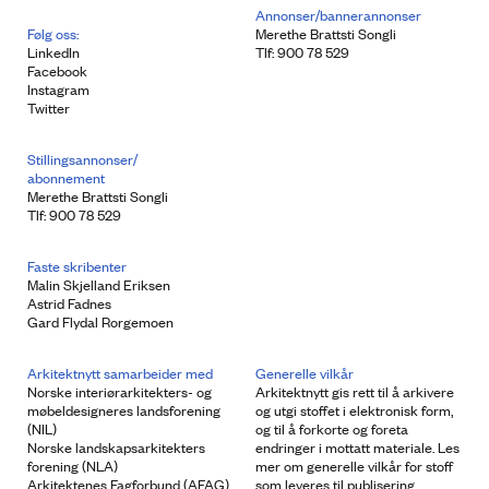
Annonser/bannerannonser
Følg oss:
Merethe Brattsti Songli
LinkedIn
Tlf: 900 78 529
Facebook
Instagram
Twitter
Stillingsannonser/
abonnement
Merethe Brattsti Songli
Tlf: 900 78 529
Faste skribenter
Malin Skjelland Eriksen
Astrid Fadnes
Gard Flydal Rorgemoen
Arkitektnytt samarbeider med
Generelle vilkår
Norske interiørarkitekters- og
Arkitektnytt gis rett til å arkivere
møbeldesigneres landsforening
og utgi stoffet i elektronisk form,
(NIL)
og til å forkorte og foreta
Norske landskapsarkitekters
endringer i mottatt materiale. Les
forening (NLA)
mer om generelle vilkår for stoff
Arkitektenes Fagforbund (AFAG)
som leveres til publisering.