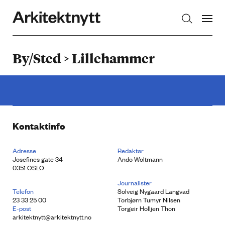
Arkitektnytt
By/Sted > Lillehammer
Kontaktinfo
Adresse
Redaktør
Josefines gate 34
Ando Woltmann
0351 OSLO
Journalister
Telefon
Solveig Nygaard Langvad
23 33 25 00
Torbjørn Tumyr Nilsen
E-post
Torgeir Holljen Thon
arkitektnytt@arkitektnytt.no