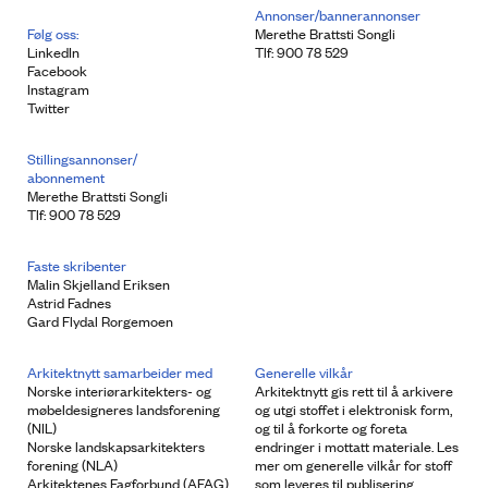
Annonser/bannerannonser
Følg oss:
Merethe Brattsti Songli
LinkedIn
Tlf: 900 78 529
Facebook
Instagram
Twitter
Stillingsannonser/
abonnement
Merethe Brattsti Songli
Tlf: 900 78 529
Faste skribenter
Malin Skjelland Eriksen
Astrid Fadnes
Gard Flydal Rorgemoen
Arkitektnytt samarbeider med
Generelle vilkår
Norske interiørarkitekters- og
Arkitektnytt gis rett til å arkivere
møbeldesigneres landsforening
og utgi stoffet i elektronisk form,
(NIL)
og til å forkorte og foreta
Norske landskapsarkitekters
endringer i mottatt materiale. Les
forening (NLA)
mer om generelle vilkår for stoff
Arkitektenes Fagforbund (AFAG)
som leveres til publisering.