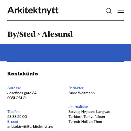
Arkitektnytt
By/Sted > Ålesund
Kontaktinfo
Adresse
Redaktør
Josefines gate 34
Ando Woltmann
0351 OSLO
Journalister
Telefon
Solveig Nygaard Langvad
23 33 25 00
Torbjørn Tumyr Nilsen
E-post
Torgeir Holljen Thon
arkitektnytt@arkitektnytt.no