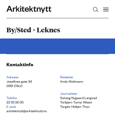
Arkitektnytt
By/Sted > Leknes
Kontaktinfo
Adresse
Redaktør
Josefines gate 34
Ando Woltmann
0351 OSLO
Journalister
Telefon
Solveig Nygaard Langvad
23 33 25 00
Torbjørn Tumyr Nilsen
E-post
Torgeir Holljen Thon
arkitektnytt@arkitektnytt.no