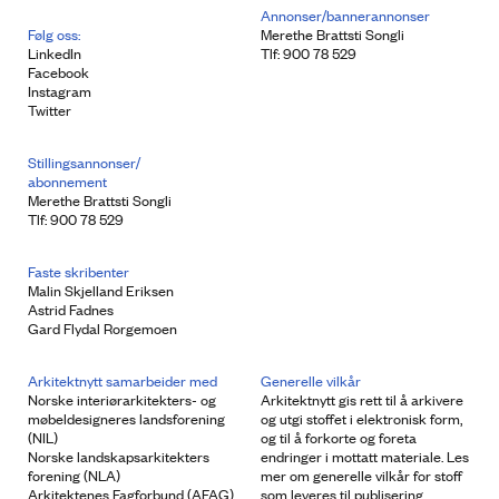
Annonser/bannerannonser
Følg oss:
Merethe Brattsti Songli
LinkedIn
Tlf: 900 78 529
Facebook
Instagram
Twitter
Stillingsannonser/
abonnement
Merethe Brattsti Songli
Tlf: 900 78 529
Faste skribenter
Malin Skjelland Eriksen
Astrid Fadnes
Gard Flydal Rorgemoen
Arkitektnytt samarbeider med
Generelle vilkår
Norske interiørarkitekters- og
Arkitektnytt gis rett til å arkivere
møbeldesigneres landsforening
og utgi stoffet i elektronisk form,
(NIL)
og til å forkorte og foreta
Norske landskapsarkitekters
endringer i mottatt materiale. Les
forening (NLA)
mer om generelle vilkår for stoff
Arkitektenes Fagforbund (AFAG)
som leveres til publisering.