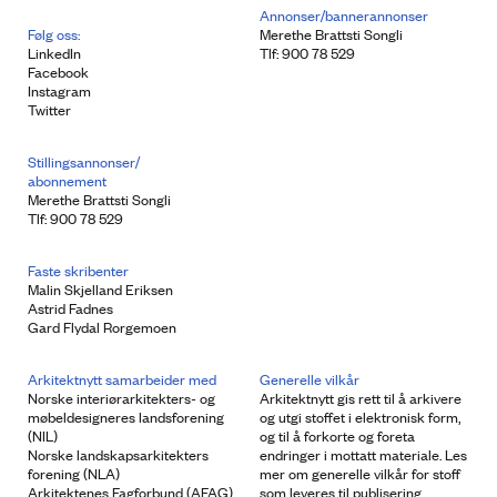
Annonser/bannerannonser
Følg oss:
Merethe Brattsti Songli
LinkedIn
Tlf: 900 78 529
Facebook
Instagram
Twitter
Stillingsannonser/
abonnement
Merethe Brattsti Songli
Tlf: 900 78 529
Faste skribenter
Malin Skjelland Eriksen
Astrid Fadnes
Gard Flydal Rorgemoen
Arkitektnytt samarbeider med
Generelle vilkår
Norske interiørarkitekters- og
Arkitektnytt gis rett til å arkivere
møbeldesigneres landsforening
og utgi stoffet i elektronisk form,
(NIL)
og til å forkorte og foreta
Norske landskapsarkitekters
endringer i mottatt materiale. Les
forening (NLA)
mer om generelle vilkår for stoff
Arkitektenes Fagforbund (AFAG)
som leveres til publisering.