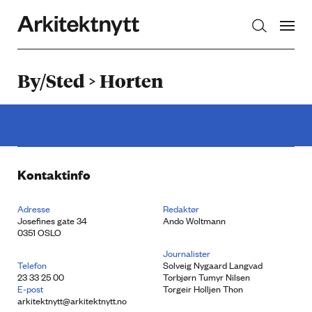
Arkitektnytt
By/Sted > Horten
Kontaktinfo
Adresse
Redaktør
Josefines gate 34
Ando Woltmann
0351 OSLO
Journalister
Telefon
Solveig Nygaard Langvad
23 33 25 00
Torbjørn Tumyr Nilsen
E-post
Torgeir Holljen Thon
arkitektnytt@arkitektnytt.no