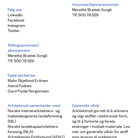
Annonser/bannerannonser
Følg oss:
Merethe Brattsti Songli
LinkedIn
Tlf: 900 78 529
Facebook
Instagram
Twitter
Stillingsannonser/
abonnement
Merethe Brattsti Songli
Tlf: 900 78 529
Faste skribenter
Malin Skjelland Eriksen
Astrid Fadnes
Gard Flydal Rorgemoen
Arkitektnytt samarbeider med
Generelle vilkår
Norske interiørarkitekters- og
Arkitektnytt gis rett til å arkivere
møbeldesigneres landsforening
og utgi stoffet i elektronisk form,
(NIL)
og til å forkorte og foreta
Norske landskapsarkitekters
endringer i mottatt materiale. Les
forening (NLA)
mer om generelle vilkår for stoff
Arkitektenes Fagforbund (AFAG)
som leveres til publisering.