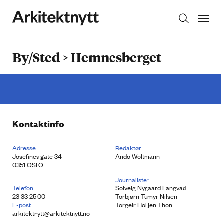
Arkitektnytt
By/Sted > Hemnesberget
Kontaktinfo
Adresse
Redaktør
Josefines gate 34
Ando Woltmann
0351 OSLO
Journalister
Telefon
Solveig Nygaard Langvad
23 33 25 00
Torbjørn Tumyr Nilsen
E-post
Torgeir Holljen Thon
arkitektnytt@arkitektnytt.no