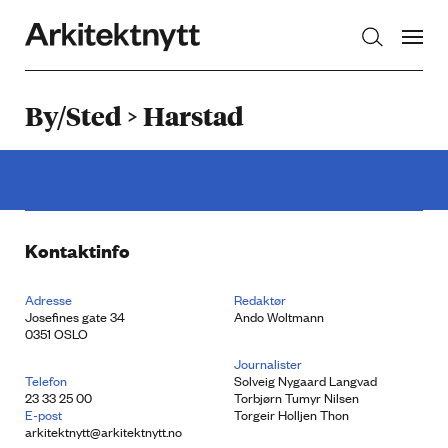
Arkitektnytt
By/Sted > Harstad
Kontaktinfo
Adresse
Redaktør
Josefines gate 34
Ando Woltmann
0351 OSLO
Journalister
Telefon
Solveig Nygaard Langvad
23 33 25 00
Torbjørn Tumyr Nilsen
E-post
Torgeir Holljen Thon
arkitektnytt@arkitektnytt.no