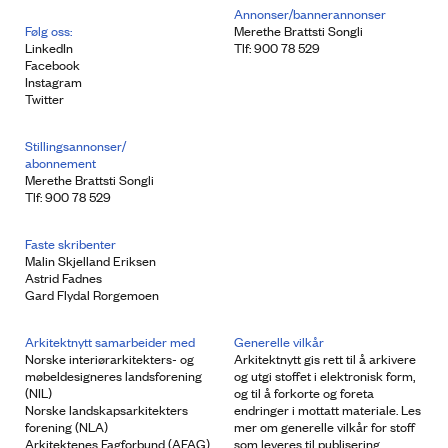
Annonser/bannerannonser
Følg oss:
Merethe Brattsti Songli
LinkedIn
Tlf: 900 78 529
Facebook
Instagram
Twitter
Stillingsannonser/
abonnement
Merethe Brattsti Songli
Tlf: 900 78 529
Faste skribenter
Malin Skjelland Eriksen
Astrid Fadnes
Gard Flydal Rorgemoen
Arkitektnytt samarbeider med
Generelle vilkår
Norske interiørarkitekters- og
Arkitektnytt gis rett til å arkivere
møbeldesigneres landsforening
og utgi stoffet i elektronisk form,
(NIL)
og til å forkorte og foreta
Norske landskapsarkitekters
endringer i mottatt materiale. Les
forening (NLA)
mer om generelle vilkår for stoff
Arkitektenes Fagforbund (AFAG)
som leveres til publisering.