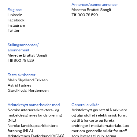
Annonser/bannerannonser
Følg oss:
Merethe Brattsti Songli
LinkedIn
Tlf: 900 78 529
Facebook
Instagram
Twitter
Stillingsannonser/
abonnement
Merethe Brattsti Songli
Tlf: 900 78 529
Faste skribenter
Malin Skjelland Eriksen
Astrid Fadnes
Gard Flydal Rorgemoen
Arkitektnytt samarbeider med
Generelle vilkår
Norske interiørarkitekters- og
Arkitektnytt gis rett til å arkivere
møbeldesigneres landsforening
og utgi stoffet i elektronisk form,
(NIL)
og til å forkorte og foreta
Norske landskapsarkitekters
endringer i mottatt materiale. Les
forening (NLA)
mer om generelle vilkår for stoff
Arkitektenes Fagforbund (AFAG)
som leveres til publisering.