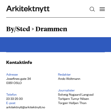
Arkitektnytt
By/Sted > Drammen
Kontaktinfo
Adresse
Redaktør
Josefines gate 34
Ando Woltmann
0351 OSLO
Journalister
Telefon
Solveig Nygaard Langvad
23 33 25 00
Torbjørn Tumyr Nilsen
E-post
Torgeir Holljen Thon
arkitektnytt@arkitektnytt.no