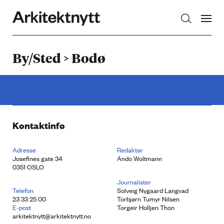
Arkitektnytt
By/Sted > Bodø
Kontaktinfo
Adresse
Redaktør
Josefines gate 34
Ando Woltmann
0351 OSLO
Journalister
Telefon
Solveig Nygaard Langvad
23 33 25 00
Torbjørn Tumyr Nilsen
E-post
Torgeir Holljen Thon
arkitektnytt@arkitektnytt.no