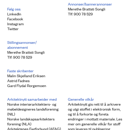
Annonser/bannerannonser
Følg oss:
Merethe Brattsti Songli
LinkedIn
Tlf: 900 78 529
Facebook
Instagram
Twitter
Stillingsannonser/
abonnement
Merethe Brattsti Songli
Tlf: 900 78 529
Faste skribenter
Malin Skjelland Eriksen
Astrid Fadnes
Gard Flydal Rorgemoen
Arkitektnytt samarbeider med
Generelle vilkår
Norske interiørarkitekters- og
Arkitektnytt gis rett til å arkivere
møbeldesigneres landsforening
og utgi stoffet i elektronisk form,
(NIL)
og til å forkorte og foreta
Norske landskapsarkitekters
endringer i mottatt materiale. Les
forening (NLA)
mer om generelle vilkår for stoff
Arkitektenes Fagforbund (AFAG)
som leveres til publisering.