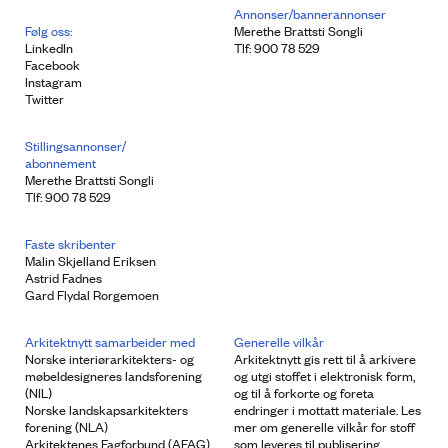
Annonser/bannerannonser
Følg oss:
Merethe Brattsti Songli
LinkedIn
Tlf: 900 78 529
Facebook
Instagram
Twitter
Stillingsannonser/
abonnement
Merethe Brattsti Songli
Tlf: 900 78 529
Faste skribenter
Malin Skjelland Eriksen
Astrid Fadnes
Gard Flydal Rorgemoen
Arkitektnytt samarbeider med
Generelle vilkår
Norske interiørarkitekters- og
Arkitektnytt gis rett til å arkivere
møbeldesigneres landsforening
og utgi stoffet i elektronisk form,
(NIL)
og til å forkorte og foreta
Norske landskapsarkitekters
endringer i mottatt materiale. Les
forening (NLA)
mer om generelle vilkår for stoff
Arkitektenes Fagforbund (AFAG)
som leveres til publisering.