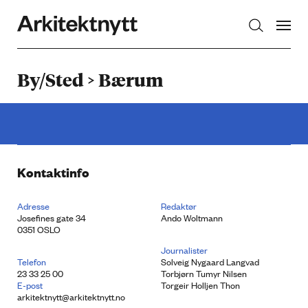
Arkitektnytt
By/Sted > Bærum
Kontaktinfo
Adresse
Redaktør
Josefines gate 34
Ando Woltmann
0351 OSLO
Journalister
Telefon
Solveig Nygaard Langvad
23 33 25 00
Torbjørn Tumyr Nilsen
E-post
Torgeir Holljen Thon
arkitektnytt@arkitektnytt.no