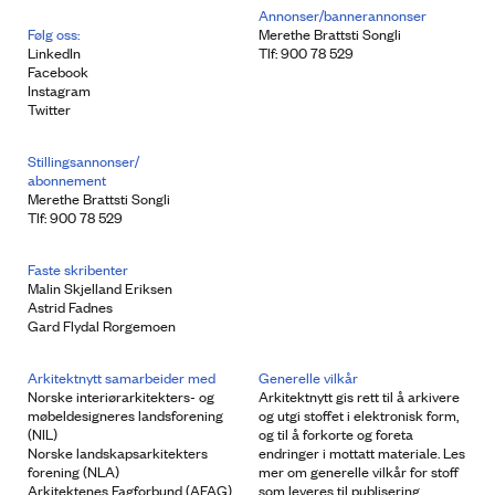
Annonser/bannerannonser
Følg oss:
Merethe Brattsti Songli
LinkedIn
Tlf: 900 78 529
Facebook
Instagram
Twitter
Stillingsannonser/
abonnement
Merethe Brattsti Songli
Tlf: 900 78 529
Faste skribenter
Malin Skjelland Eriksen
Astrid Fadnes
Gard Flydal Rorgemoen
Arkitektnytt samarbeider med
Generelle vilkår
Norske interiørarkitekters- og
Arkitektnytt gis rett til å arkivere
møbeldesigneres landsforening
og utgi stoffet i elektronisk form,
(NIL)
og til å forkorte og foreta
Norske landskapsarkitekters
endringer i mottatt materiale. Les
forening (NLA)
mer om generelle vilkår for stoff
Arkitektenes Fagforbund (AFAG)
som leveres til publisering.