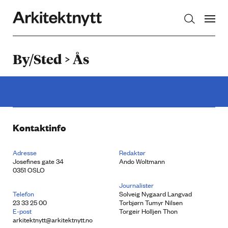
Arkitektnytt
By/Sted > Ås
Kontaktinfo
Adresse
Redaktør
Josefines gate 34
Ando Woltmann
0351 OSLO
Journalister
Telefon
Solveig Nygaard Langvad
23 33 25 00
Torbjørn Tumyr Nilsen
E-post
Torgeir Holljen Thon
arkitektnytt@arkitektnytt.no