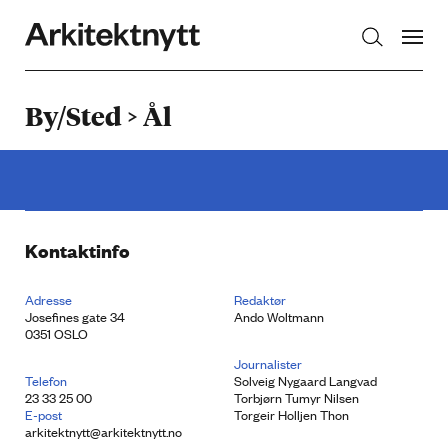
Arkitektnytt
By/Sted > Ål
Kontaktinfo
Adresse
Redaktør
Josefines gate 34
Ando Woltmann
0351 OSLO
Journalister
Telefon
Solveig Nygaard Langvad
23 33 25 00
Torbjørn Tumyr Nilsen
E-post
Torgeir Holljen Thon
arkitektnytt@arkitektnytt.no