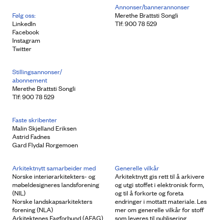
Annonser/bannerannonser
Følg oss:
Merethe Brattsti Songli
LinkedIn
Tlf: 900 78 529
Facebook
Instagram
Twitter
Stillingsannonser/
abonnement
Merethe Brattsti Songli
Tlf: 900 78 529
Faste skribenter
Malin Skjelland Eriksen
Astrid Fadnes
Gard Flydal Rorgemoen
Arkitektnytt samarbeider med
Generelle vilkår
Norske interiørarkitekters- og
Arkitektnytt gis rett til å arkivere
møbeldesigneres landsforening
og utgi stoffet i elektronisk form,
(NIL)
og til å forkorte og foreta
Norske landskapsarkitekters
endringer i mottatt materiale. Les
forening (NLA)
mer om generelle vilkår for stoff
Arkitektenes Fagforbund (AFAG)
som leveres til publisering.