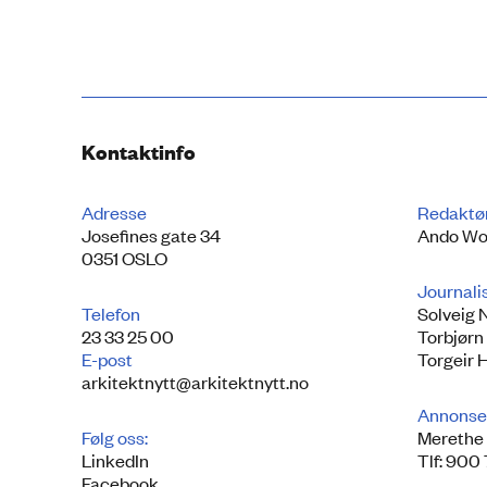
Kontaktinfo
Adresse
Redaktø
Josefines gate 34
Ando Wo
0351 OSLO
Journali
Telefon
Solveig 
23 33 25 00
Torbjørn
E-post
Torgeir 
arkitektnytt@arkitektnytt.no
Annonse
Følg oss:
Merethe 
LinkedIn
Tlf: 900
Facebook