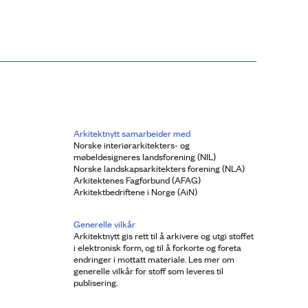
Arkitektnytt samarbeider med
Norske interiørarkitekters- og
møbeldesigneres landsforening (NIL)
Norske landskapsarkitekters forening (NLA)
Arkitektenes Fagforbund (AFAG)
Arkitektbedriftene i Norge (AiN)
Generelle vilkår
Arkitektnytt gis rett til å arkivere og utgi stoffet
i elektronisk form, og til å forkorte og foreta
endringer i mottatt materiale. Les mer om
generelle vilkår for stoff som leveres til
publisering.