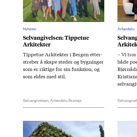
Nyheter
Arbeidsliv
Selvangivelsen: Tippetue
Selvang
Arkitekter
Arkite
​Tippetue Arkitekter i Bergen ​etter­
– Vi tro
streber å skape steder og bygninger
både poet
som er riktige for sin funksjon, og
Bjørnåda
som eldes med stil.
Kristia
selvangi
Selvangivelsen,
Arbeidsliv,
Bransje
Selvangive