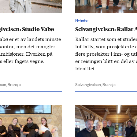
Nyheter
ivelsen: Studio Vabø
Selvangivelsen: Rallar 
Vabø er et av landets minste
Rallar startet som et stude
­kontor, men det mangler
initiativ, som prosjekterte
ambisjoner. Hverken på
flere prosjekter i inn- og ut­
s eller fagets vegne.
er reisingen blitt en del av
identitet.
lsen,
Bransje
Selvangivelsen,
Bransje