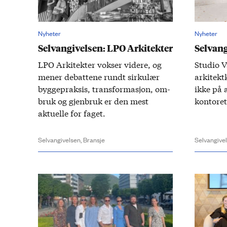
Nyheter
Nyheter
Selvangivelsen: LPO Arkitekter
Selvang
LPO Arkitekter vokser videre, og
​Studio 
mener debattene rundt sirkulær
arkitekt
​
bygge­praksis, trans­formasjon, om­
ikke på 
bruk og gjen­bruk er den mest
kontoret
aktuelle for faget.​
Selvangivelsen,
Bransje
Selvangive