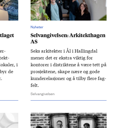
Nyheter
tlaget
Selvangivelsen: Arkitekthagen
AS
er-
Seks arkitekter i Ål i Hallingdal
tekt­
mener det er ekstra viktig for
okaler, i
kontorer i distriktene å være tett på
­byr de
prosjektene, skape nære og gode
r.
​
kunde­relasjoner​ og å til­by flere fag­
felt.​
Selvangivelsen