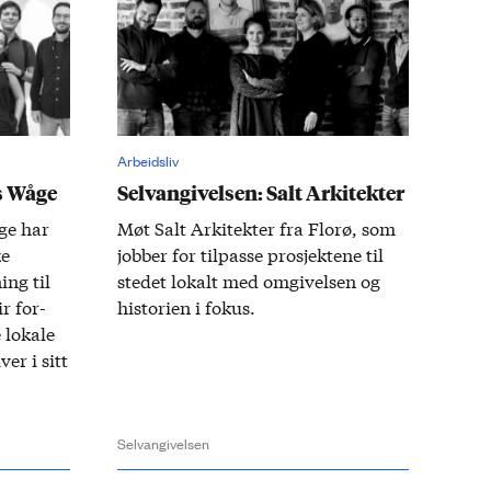
Arbeidsliv
s Wåge
Selvangivelsen: Salt Arkitekter
e har ​
Møt Salt Arkitekter fra Florø, som
ke
jobber for til­passe prosjektene til
ing til
stedet lokalt med om­givelsen og
ir for­
historien i fokus.
 lokale
er i sitt
Selvangivelsen