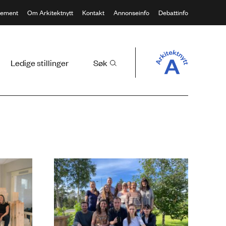
ement
Om Arkitektnytt
Kontakt
Annonseinfo
Debattinfo
Ledige stillinger
Søk