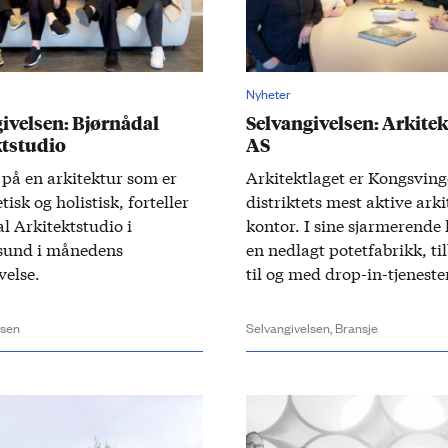
Nyheter
ivelsen: Bjørnådal
Selvangivelsen: Arkitek
ktstudio
AS
r på en arkitektur som er
Arkitektlaget er Kongsving
isk og holistisk, forteller
distriktets mest aktive arki
l Arkitektstudio i
kontor. I sine sjarmerende l
nsund i månedens
en ned­lagt potet­fabrikk, til
velse.
til og med drop-in-tjeneste
lsen
Selvangivelsen,
Bransje