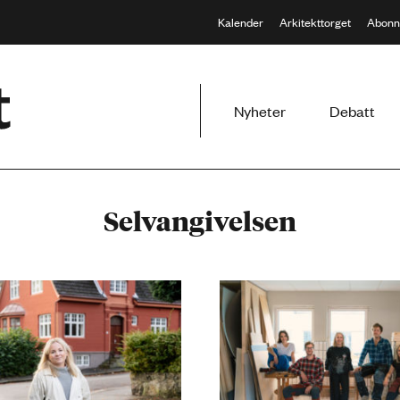
Kalender
Arkitekttorget
Abonn
Meny
Nyheter
Debatt
Selvangivelsen