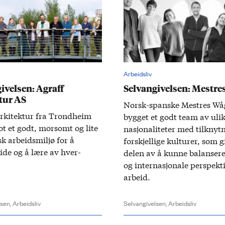
Arbeidsliv
ivelsen: Agraff
Selvangivelsen: Mestre
tur AS
Norsk-spanske Mestres Wåg
rkitektur fra Trond­heim
bygget et godt team av uli
ot et godt, morsomt og lite
nasjonal­iteter med til­knytn
sk arbeids­miljø for å
for­skjellige kulturer, som g
ide og å lære av hver­
delen av å kunne balansere
og inter­nasjonale perspektiv
arbeid.
lsen,
Arbeidsliv
Selvangivelsen,
Arbeidsliv