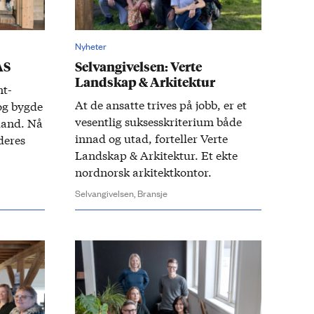
Nyheter
AS
Selvangivelsen: Verte
Landskap & Arkitektur
nt­
At de an­satte trives på jobb, er et
 og bygde
vesentlig suksess­kriterium både
land.​ Nå
innad og utad, forteller ​Verte
 deres
Land­skap & Arkitektur. Et ekte
nord­norsk arkitekt­kontor.​
Selvangivelsen,
Bransje