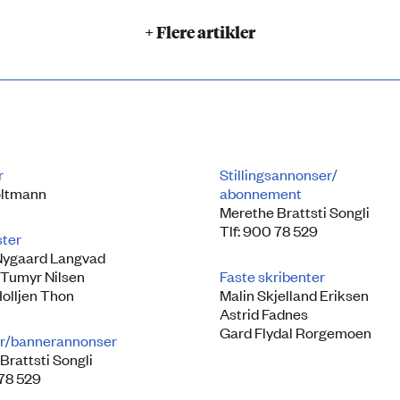
+ Flere artikler
r
Stillingsannonser/
ltmann
abonnement
Merethe Brattsti Songli
Tlf: 900 78 529
ster
Nygaard Langvad
 Tumyr Nilsen
Faste skribenter
Holljen Thon
Malin Skjelland Eriksen
Astrid Fadnes
Gard Flydal Rorgemoen
r/bannerannonser
Brattsti Songli
 78 529