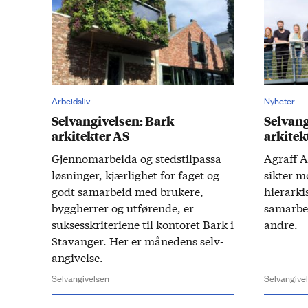
Arbeidsliv
Nyheter
Selvangivelsen: Bark
Selvang
arkitekter AS
arkitek
Gjennom­arbeida og steds­til­passa
Agraff A
løsninger, kjærlighet for faget og
sikter m
godt sam­arbeid med brukere,
hier­arki
bygg­herrer og ut­førende, er
samar­be
suksess­kriteriene til kontoret Bark i
andre.
Stavanger. Her er månedens selv­
angivelse.
Selvangivelsen
Selvangive